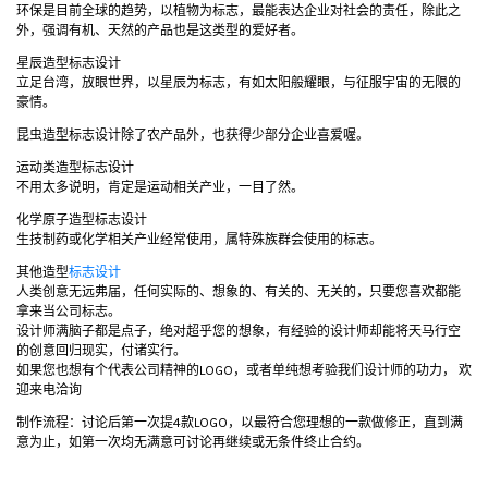
环保是目前全球的趋势，以植物为标志，最能表达企业对社会的责任，除此之
外，强调有机、天然的产品也是这类型的爱好者。
星辰造型标志设计
立足台湾，放眼世界，以星辰为标志，有如太阳般耀眼，与征服宇宙的无限的
豪情。
昆虫造型标志设计除了农产品外，也获得少部分企业喜爱喔。
运动类造型标志设计
不用太多说明，肯定是运动相关产业，一目了然。
化学原子造型标志设计
生技制药或化学相关产业经常使用，属特殊族群会使用的标志。
其他造型
标志设计
人类创意无远弗届，任何实际的、想象的、有关的、无关的，只要您喜欢都能
拿来当公司标志。
设计师满脑子都是点子，绝对超乎您的想象，有经验的设计师却能将天马行空
的创意回归现实，付诸实行。
如果您也想有个代表公司精神的LOGO，或者单纯想考验我们设计师的功力， 欢
迎来电洽询
制作流程：讨论后第一次提4款LOGO，以最符合您理想的一款做修正，直到满
意为止，如第一次均无满意可讨论再继续或无条件终止合约。