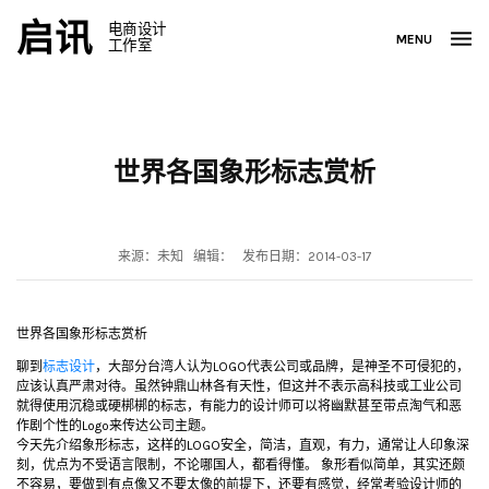
启讯
电商设计
MENU
工作室
世界各国象形标志赏析
来源：未知 编辑： 发布日期：2014-03-17
世界各国象形标志赏析
聊到
标志设计
，大部分台湾人认为LOGO代表公司或品牌，是神圣不可侵犯的，
应该认真严肃对待。虽然钟鼎山林各有天性，但这并不表示高科技或工业公司
就得使用沉稳或硬梆梆的标志，有能力的设计师可以将幽默甚至带点淘气和恶
作剧个性的Logo来传达公司主题。
今天先介绍象形标志，这样的LOGO安全，简洁，直观，有力，通常让人印象深
刻，优点为不受语言限制，不论哪国人，都看得懂。 象形看似简单，其实还颇
不容易，要做到有点像又不要太像的前提下，还要有感觉，经常考验设计师的