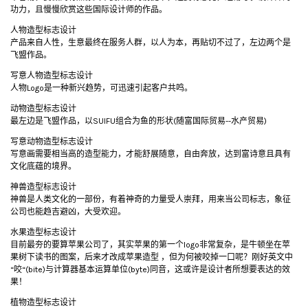
功力，且慢慢欣赏这些国际设计师的作品。
人物造型标志设计
产品来自人性，生意最终在服务人群，以人为本，再贴切不过了，左边两个是
飞盟作品。
写意人物造型标志设计
人物Logo是一种新兴趋势，可迅速引起客户共鸣。
动物造型标志设计
最左边是飞盟作品，以SUIFU组合为鱼的形状(随富国际贸易--水产贸易)
写意动物造型标志设计
写意画需要相当高的造型能力，才能舒展随意，自由奔放，达到富诗意且具有
文化底蕴的境界。
神兽造型标志设计
神兽是人类文化的一部份，有着神奇的力量受人崇拜，用来当公司标志，象征
公司也能趋吉避凶，大受欢迎。
水果造型标志设计
目前最夯的要算苹果公司了，其实苹果的第一个logo非常复杂，是牛顿坐在苹
果树下读书的图案，后来才改成苹果造型 ，但为何被咬掉一口呢？刚好英文中
“咬“(bite)与计算器基本运算单位(byte)同音，这或许是设计者所想要表达的效
果！
植物造型标志设计